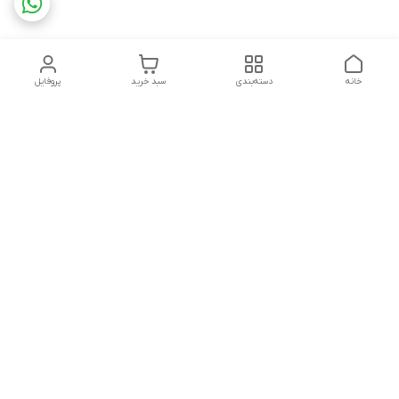
خانه
دسته‌بندی
سبد خرید
پروفایل
دسترسی سریع
درباره ما
تماس با ما
45565848
شکایات و نظرات
تمامی محصولات فروشگاه با انتخاب محصول مورد نظر خریداران
گرامی شامل بیمه کامل میشود و تمامی اجناس تا یک هفته مهلت