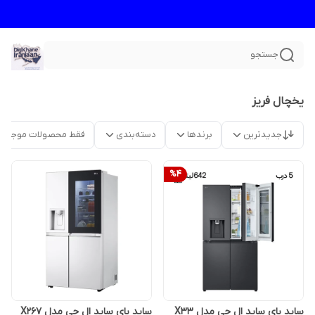
جستجو
یخچال فریز
جدیدترین
برندها
دسته‌بندی
فقط محصولات موجود
%
4
ساید بای ساید ال جی مدل X33
ساید بای ساید ال جی مدل X267