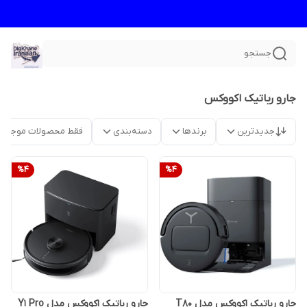
جستجو
جارو رباتیک اکووکس
جدیدترین
برندها
دسته‌بندی
فقط محصولات موجود
%
4
%
4
جارو رباتیک اکووکس مدل T80
جارو رباتیک اکووکس مدل Y1 Pro