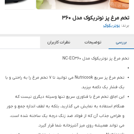
تخم مرغ پز نوتریکوک مدل 360
برند:
نوتریکوک
بررسی
توضیحات
نظرات کاربران
تخم مرغ پز نوتریکوک مدل NC-EC360
تخم مرغ پز سریع Nutricook می توانید تا 7 تخم مرغ را به راحتی و با
یک فشار یک دکمه بپزید.
این اجاق تخم مرغ با فناوری سریع تنها وسیله دیگری نیست که
هنگام استفاده به نمایش می گذارید، بلکه به لطف اندازه جمع و جور
و طراحی جذاب آن که از فولاد ضد زنگ درجه یک ساخته شده است،
می تواند همیشه روی میز آشپزخانه شما قرار گیرد.