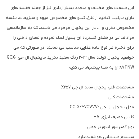
این قسمت های مختلف و متعدد بسیار زیادی نیز از جمله قفسه های
دارای قابلیت تنظیم ارتفاع، کشو های مخصوص میوه و سبزیجات، قفسه
مخصوص بطری و … در این یخچال موجود می باشند، که به سازماندهی
مواد غذایی در فضای گسترده آن بسیار کمک نموده و فضای داخلی را
برای ذخیره هر نوع ماده غذایی مناسب می نمایند. در صورتی که می
خواهید یخچال تولید سال 2022 رنگ سفید بخرید ما یخچال ال جی GCX-
287TNW را به شما پیشنهاد می کنیم.
مشخصات فنی یخچال ساید ال جی X257
مشخصات کلی
مدل یخچال ال جی : GC-X257CVVV
کلاس مصرف انرژی A+
نوع کمپرسور اینورتر خطی
سیستم عیب‌یابی هوشمند: دارد