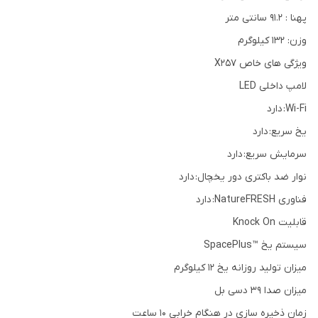
پهنا : 91.2 سانتی متر
وزن: 132 کیلوگرم
ویژگی های خاص X257
لامپ داخلی LED
Wi-Fi: دارد
یخ سریع: دارد
سرمایش سریع: دارد
نوار ضد باکتری دور یخچال: دارد
فناوری NatureFRESH: دارد
قابلیت Knock On
سیستم یخ ™SpacePlus
میزان تولید روزانه یخ 12 کیلوگرم
میزان صدا 39 دسی بل
زمان ذخیره سازی در هنگام خرابی 10 ساعت