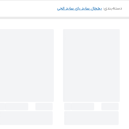
دسته‌بندی
:
یخچال ساید بای ساید الجی