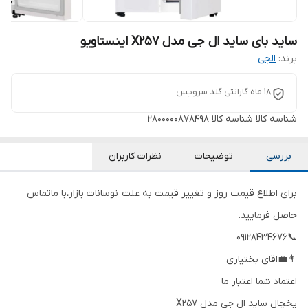
ساید بای ساید ال جی مدل X257 اینستاویو
برند:
الجی
۱۸ ماه گارانتی گلد سرویس
شناسه کالا
شناسه کالا 2800000878498
بررسی
توضیحات
نظرات کاربران
برای اطلاع قیمت روز و تغییر قیمت به علت نوسانات بازار،با ماتماس
حاصل فرمایید.
📞09128434676
👨‍💼اقای بختیاری
اعتماد شما اعتبار ما
یخچال ساید ال جی مدل X257