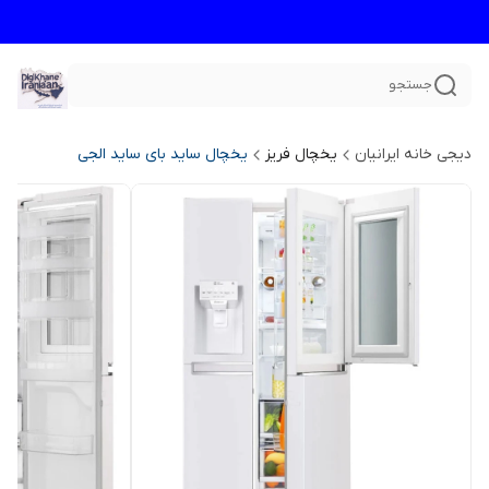
جستجو
دیجی خانه ایرانیان
یخچال فریز
یخچال ساید بای ساید الجی