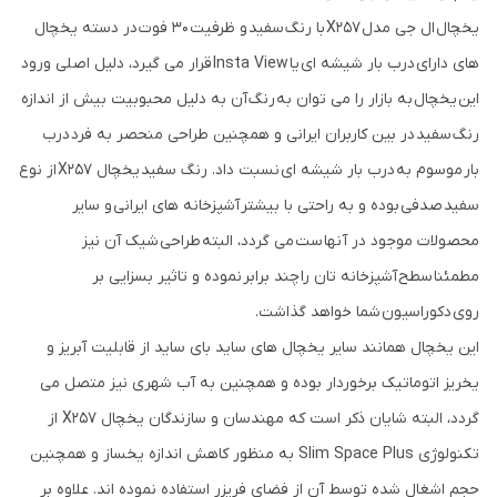
یخچال ال جی مدل X257 با رنگ سفید و ظرفیت 30 فوت در دسته یخچال
های دارای درب بار شیشه ای یا Insta View قرار می گیرد، دلیل اصلی ورود
این یخچال به بازار را می توان به رنگ آن به دلیل محبوبیت بیش از اندازه
رنگ سفید در بین کاربران ایرانی و همچنین طراحی منحصر به فرد درب
بار موسوم به درب بار شیشه ای نسبت داد. رنگ سفید یخچال X257 از نوع
سفید صدفی بوده و به راحتی با بیشتر آشپزخانه های ایرانی و سایر
محصولات موجود در آنها ست می گردد، البته طراحی شیک آن نیز
مطمئنا سطح آشپزخانه تان را چند برابر نموده و تاثیر بسزایی بر
روی دکوراسیون شما خواهد گذاشت.
این یخچال همانند سایر یخچال های ساید بای ساید از قابلیت آبریز و
یخریز اتوماتیک برخوردار بوده و همچنین به آب شهری نیز متصل می
گردد، البته شایان ذکر است که مهندسان و سازندگان یخچال X257 از
تکنولوژی Slim Space Plus به منظور کاهش اندازه یخساز و همچنین
حجم اشغال شده توسط آن از فضای فریزر استفاده نموده اند. علاوه بر