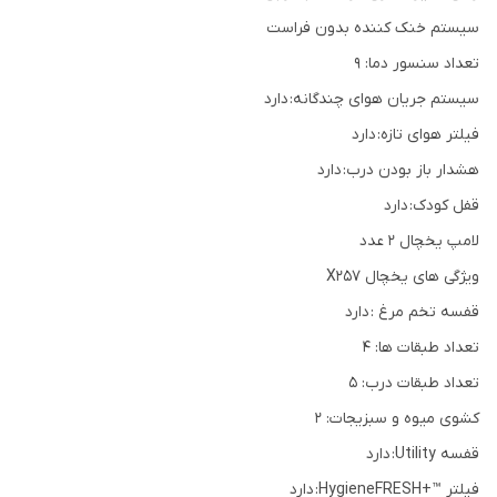
سیستم خنک کننده بدون فراست
تعداد سنسور دما: 9
سیستم جریان هوای چندگانه: دارد
فیلتر هوای تازه: دارد
هشدار باز بودن درب: دارد
قفل کودک: دارد
لامپ یخچال 2 عدد
ویژگی های یخچال X257
قفسه تخم مرغ : دارد
تعداد طبقات ها: 4
تعداد طبقات درب: 5
کشوی میوه و سبزیجات: 2
قفسه Utility: دارد
فیلتر ™‎HygieneFRESH+‎: دارد