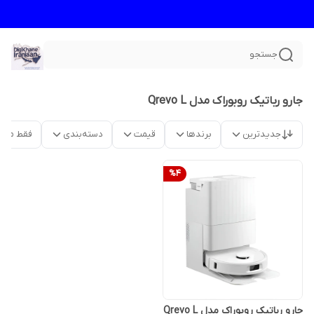
جستجو
جارو رباتیک روبوراک مدل Qrevo L
جدیدترین
برندها
قیمت
دسته‌بندی
فقط محص
%
4
جارو رباتیک روبوراک مدل Qrevo L