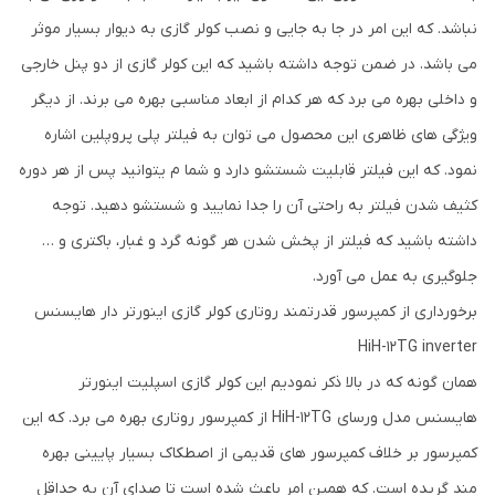
نباشد. که این امر در جا به جایی و نصب کولر گازی به دیوار بسیار موثر
می باشد. در ضمن توجه داشته باشید که این کولر گازی از دو پنل خارجی
و داخلی بهره می برد که هر کدام از ابعاد مناسبی بهره می برند. از دیگر
ویژگی های ظاهری این محصول می توان به فیلتر پلی پروپلین اشاره
نمود. که این فیلتر قابلیت شستشو دارد و شما م یتوانید پس از هر دوره
کثیف شدن فیلتر به راحتی آن را جدا نمایید و شستشو دهید. توجه
داشته باشید که فیلتر از پخش شدن هر گونه گرد و غبار، باکتری و …
جلوگیری به عمل می آورد.
برخورداری از کمپرسور قدرتمند روتاری کولر گازی اینورتر دار هایسنس
HiH-12TG inverter
همان گونه که در بالا ذکر نمودیم این کولر گازی اسپلیت اینورتر
هایسنس مدل ورسای HiH-12TG از کمپرسور روتاری بهره می برد. که این
کمپرسور بر خلاف کمپرسور های قدیمی از اصطکاک بسیار پایینی بهره
مند گریده است. که همین امر باعث شده است تا صدای آن به حداقل