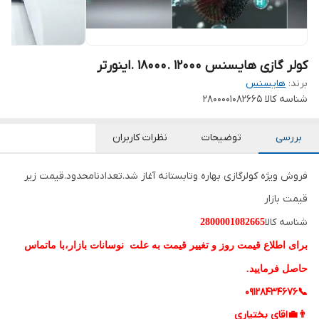
کولر گازی هایسنس 12000 .18000 .اینورتر
برند:
هایسنس
شناسه کالا
2800001082665
بررسی
توضیحات
نظرات کاربران
فروش ویژه کولرگازی بهاره وتابستانه آغاز شد.تعدادنامحدود.قیمت زیر
قیمت بازار
شناسه کالا
2800001082665
برای اطلاع قیمت روز و تغییر قیمت به علت نوسانات بازار،با ماتماس
حاصل فرمایید.
📞09128434676
👨‍💼اقای بختیاری