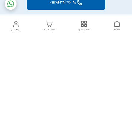
📞 09128434676
خانه
دسته‌بندی
سبد خرید
پروفایل
دسترسی سریع
درباره ما
تماس با ما
45565848
شکایات و نظرات
تمامی محصولات فروشگاه با انتخاب محصول مورد نظر خریداران
گرامی شامل بیمه کامل میشود و تمامی اجناس تا یک هفته مهلت