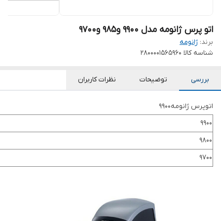
اتو پرس ژانومه مدل 9900 و985 و9700
برند:
ژانومه
شناسه کالا
2800001565960
بررسی
توضیحات
نظرات کاربران
اتوپرس ژانومه9900
9900
9800
9700